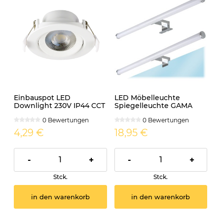
Einbauspot LED
LED Möbelleuchte
Downlight 230V IP44 CCT
Spiegelleuchte GAMA
7W KARO.7 neutralweiss
10W 60cm 4000K
0 Bewertungen
0 Bewertungen
schwenkbar
neutralweiß
4,29 €
18,95 €
-
+
-
+
Stck.
Stck.
in den warenkorb
in den warenkorb