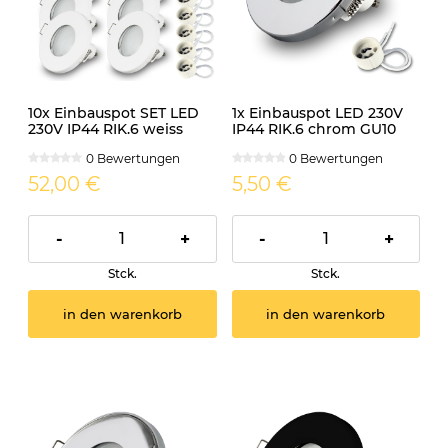
10x Einbauspot SET LED
1x Einbauspot LED 230V
230V IP44 RIK.6 weiss
IP44 RIK.6 chrom GU10
GU10 7W warmweiss
7W neutralweiss
0 Bewertungen
0 Bewertungen
52,00 €
5,50 €
-
+
-
+
Stck.
Stck.
in den warenkorb
in den warenkorb