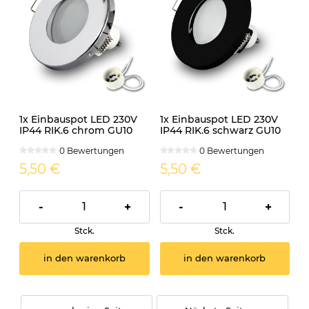
1x Einbauspot LED 230V
1x Einbauspot LED 230V
IP44 RIK.6 chrom GU10
IP44 RIK.6 schwarz GU10
7W warmweiss
7W neutralweiss
0 Bewertungen
0 Bewertungen
5,50 €
5,50 €
-
+
-
+
Stck.
Stck.
in den warenkorb
in den warenkorb