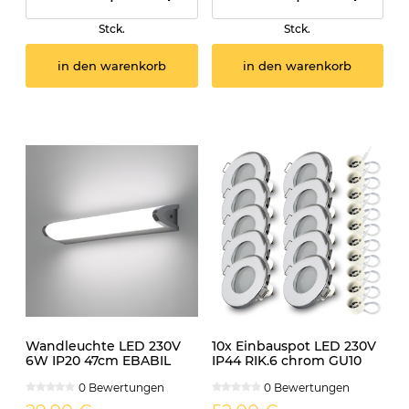
Stck.
Stck.
in den warenkorb
in den warenkorb
Wandleuchte LED 230V
10x Einbauspot LED 230V
6W IP20 47cm EBABIL
IP44 RIK.6 chrom GU10
tageslicht
7W neutralweiss
0 Bewertungen
0 Bewertungen