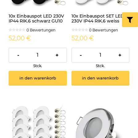
10x Einbauspot LED 230V
10x Einbauspot SET LED
IP44 RIK.6 schwarz GU10
230V IP44 RIK.6 weiss
7W warmweiss
GU10 7W neutralweiss
0 Bewertungen
0 Bewertungen
52,00 €
52,00 €
-
+
-
+
Stck.
Stck.
in den warenkorb
in den warenkorb