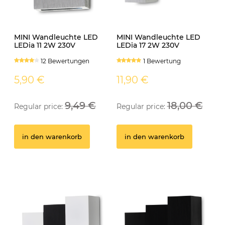
MINI Wandleuchte LED
MINI Wandleuchte LED
LEDia 11 2W 230V
LEDia 17 2W 230V
neutralweiss
neutralweiss
12 Bewertungen
1 Bewertung
5,90 €
11,90 €
9,49 €
18,00 €
Regular price:
Regular price:
GU10 Fassung
Ei
in den warenkorb
in den warenkorb
0 Bewertungen
0,50 €
1
in den warenkorb