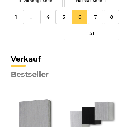
«
»
1
...
4
5
6
7
8
...
41
Verkauf
Bestseller