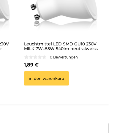
230V
Leuchtmittel LED SMD GU10 230V
Leuchtmi
r
MILK 7W=55W 540lm neutralweiss
MILK 7W=
0 Bewertungen
1,89 €
1,89 €
in den warenkorb
in den 