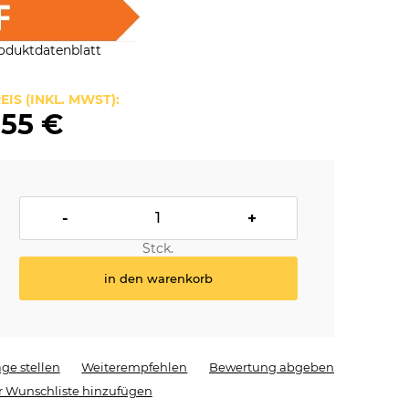
oduktdatenblatt
EIS (INKL. MWST):
,55 €
-
+
Stck.
in den warenkorb
age stellen
Weiterempfehlen
Bewertung abgeben
r Wunschliste hinzufügen