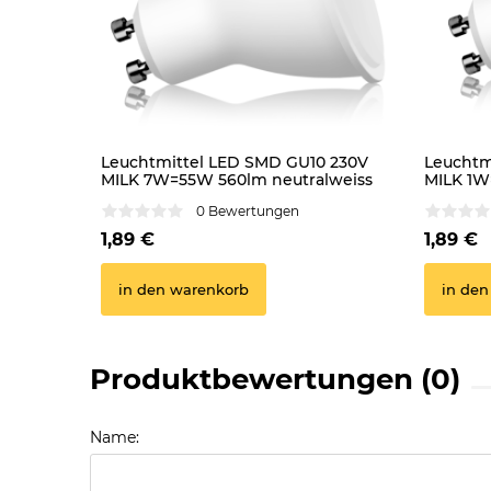
Leuchtmittel LED SMD GU10 230V
Leuchtm
MILK 7W=55W 560lm neutralweiss
MILK 1W
Lampe 
0 Bewertungen
1,89 €
1,89 €
in den warenkorb
in den
Produktbewertungen (0)
Name: