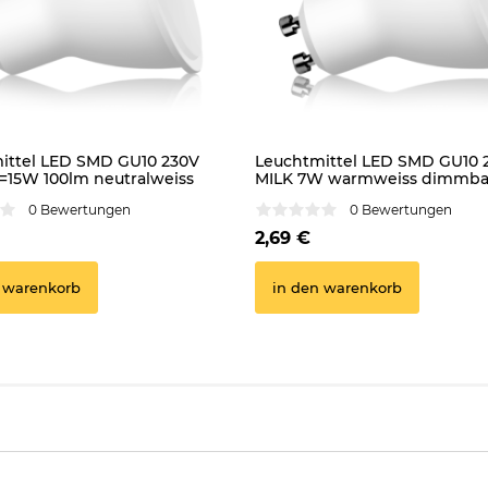
ittel LED SMD GU10 230V
Leuchtmittel LED SMD GU10 
=15W 100lm neutralweiss
MILK 7W warmweiss dimmba
matt
0 Bewertungen
0 Bewertungen
2,69 €
 warenkorb
in den warenkorb