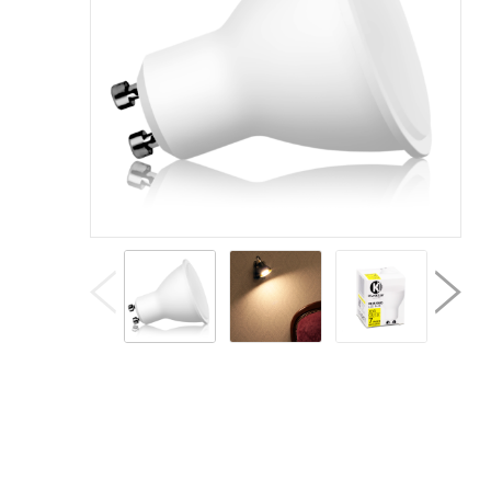
The
pos