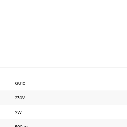
GU10
230V
7W
500lm