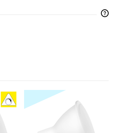
The price does not include any
possible payment costs