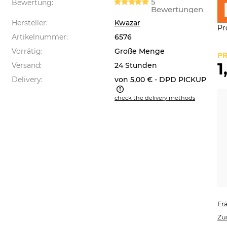
5
Bewertung:
Bewertungen
Hersteller:
Kwazar
Pr
Artikelnummer:
6576
Vorrätig:
Große Menge
PR
1
Versand:
24 Stunden
Delivery:
von 5,00 €
- DPD PICKUP
check the delivery methods
 price does not include any
sible payment costs
Fr
Zu