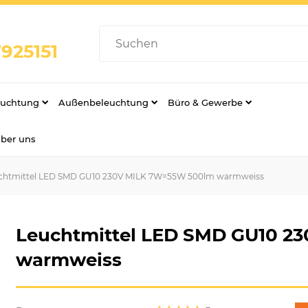
925151
euchtung
Außenbeleuchtung
Büro & Gewerbe
über uns
chtmittel LED SMD GU10 230V MILK 7W=55W 500lm warmweiss
Leuchtmittel LED SMD GU10 2
warmweiss