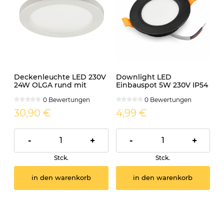
Deckenleuchte LED 230V
Downlight LED
24W OLGA rund mit
Einbauspot 5W 230V IP54
einstellbarem Licht
PIRES rund schwarz CCT
0 Bewertungen
0 Bewertungen
30,90 €
4,99 €
-
+
-
+
Stck.
Stck.
in den warenkorb
in den warenkorb