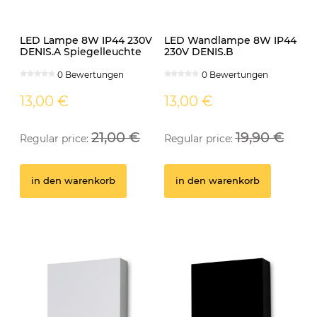
LED Lampe 8W IP44 230V
LED Wandlampe 8W IP44
DENIS.A Spiegelleuchte
230V DENIS.B
schwarz
Spiegelleuchte schwarz
0 Bewertungen
0 Bewertungen
13,00 €
13,00 €
21,00 €
19,90 €
Regular price:
Regular price:
GU10 Fassung
Ei
in den warenkorb
in den warenkorb
0 Bewertungen
0,50 €
1
in den warenkorb