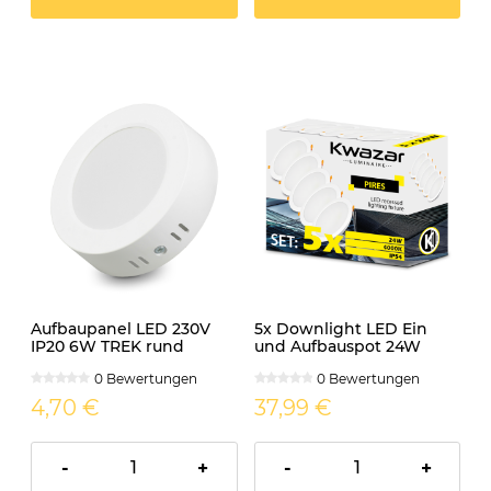
Aufbaupanel LED 230V
5x Downlight LED Ein
IP20 6W TREK rund
und Aufbauspot 24W
neutralweiss
230V IP54 PIRES rund CCT
0 Bewertungen
0 Bewertungen
4,70 €
37,99 €
-
+
-
+