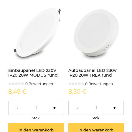
Einbaupanel LED 230V
Aufbaupanel LED 230V
IP20 20W MODUS rund
IP20 20W TREK rund
neutralweiss
neutralweiss
0 Bewertungen
0 Bewertungen
8,49 €
8,50 €
-
+
-
+
Stck.
Stck.
in den warenkorb
in den warenkorb