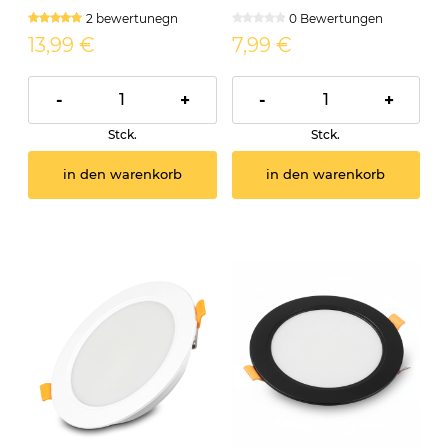
IP54 PIRES rund CCT
IP54 PIRES rund schwarz
2 bewertunegn
0 Bewertungen
CCT
13,99 €
7,99 €
-
+
-
+
Stck.
Stck.
in den warenkorb
in den warenkorb