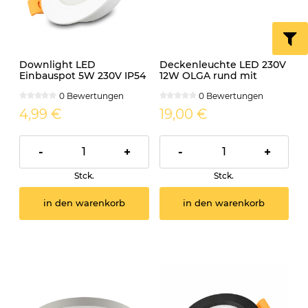
Downlight LED
Deckenleuchte LED 230V
Einbauspot 5W 230V IP54
12W OLGA rund mit
PIRES rund CCT
einstellbarem Licht
0 Bewertungen
0 Bewertungen
4,99 €
19,00 €
-
+
-
+
Stck.
Stck.
in den warenkorb
in den warenkorb