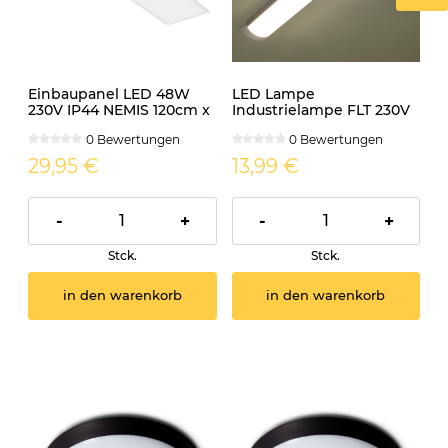
Einbaupanel LED 48W
LED Lampe
230V IP44 NEMIS 120cm x
Industrielampe FLT 230V
30cm neutralweiss
10W 900lm IP42 30cm
0 Bewertungen
0 Bewertungen
29,95 €
13,99 €
-
+
-
+
Stck.
Stck.
in den warenkorb
in den warenkorb