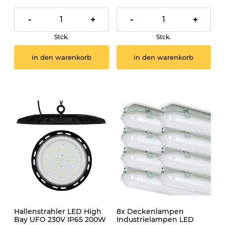
-
+
-
+
Stck.
Stck.
in den warenkorb
in den warenkorb
Hallenstrahler LED High
8x Deckenlampen
Bay UFO 230V IP65 200W
Industrielampen LED