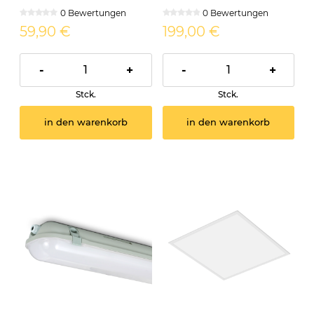
neutralweiss
36W 230V IP65 VIRO
0 Bewertungen
0 Bewertungen
59,90 €
199,00 €
-
+
-
+
Stck.
Stck.
in den warenkorb
in den warenkorb