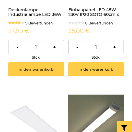
Deckenlampe
Einbaupanel LED 48W
Industrielampe LED 36W
230V IP20 SOTO 60cm x
230V IP65 VIRO
60cm neutralweiss
9 Bewertungen
0 Bewertungen
Feuchtraumleuchte
27,99 €
35,00 €
-
+
-
+
Stck.
Stck.
in den warenkorb
in den warenkorb