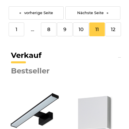
«
»
1
...
8
9
10
11
12
Verkauf
Bestseller