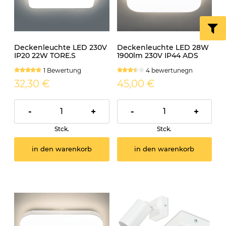
Deckenleuchte LED 230V
Deckenleuchte LED 28W
IP20 22W TORE.S
1900lm 230V IP44 ADS
neutralweiss
eckig
1 Bewertung
4 bewertunegn
32,30 €
45,00 €
-
+
-
+
Stck.
Stck.
in den warenkorb
in den warenkorb