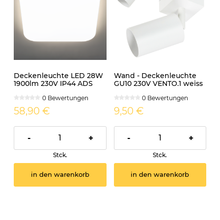
Deckenleuchte LED 28W
Wand - Deckenleuchte
1900lm 230V IP44 ADS
GU10 230V VENTO.1 weiss
eckig mit SENSOR
0 Bewertungen
0 Bewertungen
58,90 €
9,50 €
-
+
-
+
Stck.
Stck.
in den warenkorb
in den warenkorb