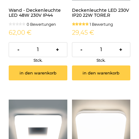
Wand - Deckenleuchte
Deckenleuchte LED 230V
LED 48W 230V IP44
IP20 22W TORE.R
MARIA
neutralweiss
0 Bewertungen
1 Bewertung
62,00 €
29,45 €
-
+
-
+
Stck.
Stck.
in den warenkorb
in den warenkorb