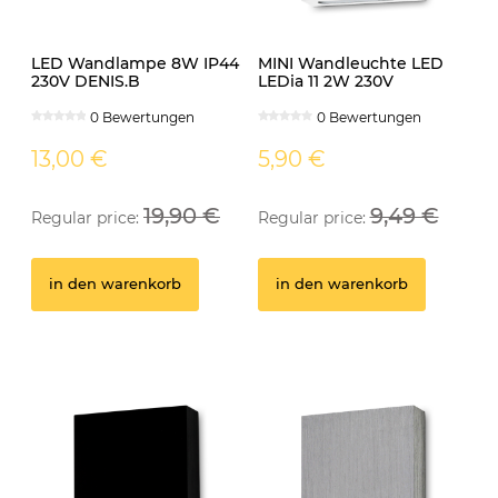
LED Wandlampe 8W IP44
MINI Wandleuchte LED
230V DENIS.B
LEDia 11 2W 230V
Spiegelleuchte schwarz
neutralweiss weiss
0 Bewertungen
0 Bewertungen
13,00 €
5,90 €
19,90 €
9,49 €
Regular price:
Regular price:
GU10 Fassung
Ei
in den warenkorb
in den warenkorb
0 Bewertungen
0,50 €
1
in den warenkorb