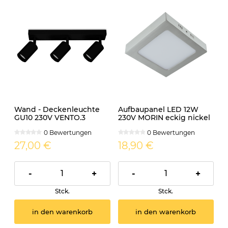
Wand - Deckenleuchte
Aufbaupanel LED 12W
GU10 230V VENTO.3
230V MORIN eckig nickel
schwarz
matt
0 Bewertungen
0 Bewertungen
27,00 €
18,90 €
-
+
-
+
Stck.
Stck.
in den warenkorb
in den warenkorb