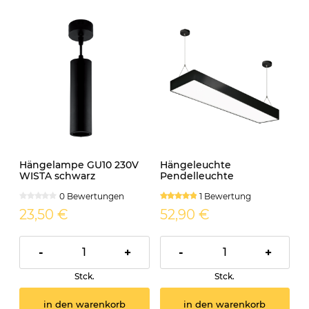
Hängelampe GU10 230V
Hängeleuchte
WISTA schwarz
Pendelleuchte
Bürolampe LED 230V
0 Bewertungen
1 Bewertung
FLARA 24W neutralweiss
IP20 schwarz
23,50 €
52,90 €
-
+
-
+
Stck.
Stck.
in den warenkorb
in den warenkorb