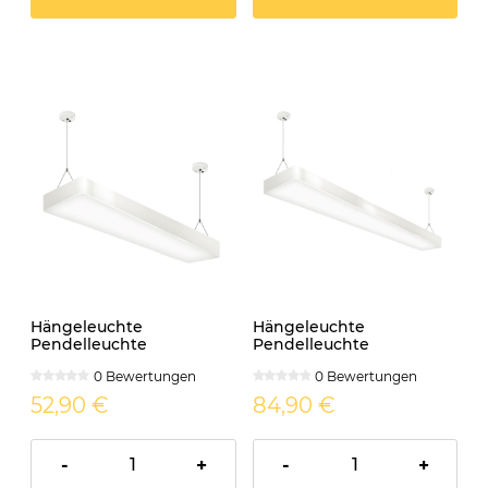
Hängeleuchte
Hängeleuchte
Pendelleuchte
Pendelleuchte
Bürolampe LED 230V
Bürolampe LED 230V
0 Bewertungen
0 Bewertungen
FLARA 24W neutralweiss
FLARA 45W neutralweiss
IP20 weiss
IP20 weiss
52,90 €
84,90 €
-
+
-
+