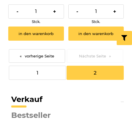
-
+
-
+
Stck.
Stck.
in den warenkorb
in den warenkorb
«
»
1
2
Verkauf
Bestseller