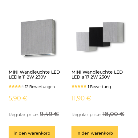
0,50 €
1
in den warenkorb
MINI Wandleuchte LED
MINI Wandleuchte LED
LEDia 11 2W 230V
LEDia 17 2W 230V
neutralweiss
neutralweiss
12 Bewertungen
1 Bewertung
5,90 €
11,90 €
9,49 €
18,00 €
Regular price:
Regular price:
in den warenkorb
in den warenkorb