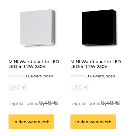
MINI Wandleuchte LED
MINI Wandleuchte LED
LEDia 11 2W 230V
LEDia 11 2W 230V
neutralweiss weiss
neutralweiss schwarz
0 Bewertungen
0 Bewertungen
5,90 €
5,90 €
9,49 €
9,49 €
Regular price:
Regular price:
GU10 Fassung
Ei
in den warenkorb
in den warenkorb
0 Bewertungen