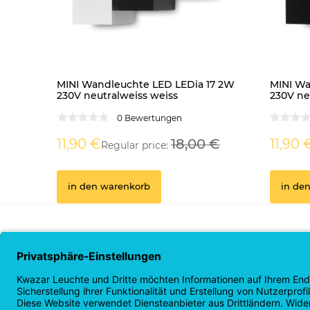
MINI Wandleuchte LED LEDia 17 2W
MINI Wa
230V neutralweiss weiss
230V ne
0 Bewertungen
11,90 €
18,00 €
11,90 
Regular price:
in den warenkorb
in de
Kaufabwicklung
Info &
Servicecent
Lieferfrist
AGB
Versandkosten