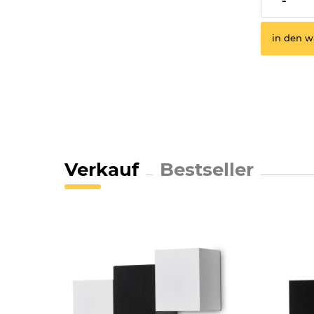
-
in den w
Verkauf
Bestseller