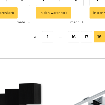
+
-
+
-
arenkorb
in den warenkorb
in den
mehr...
mehr...
«
1
...
16
17
18