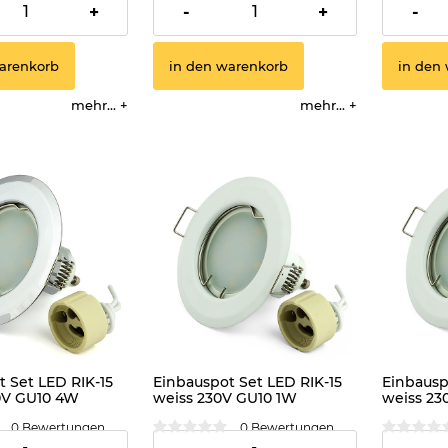
3,99 €
3,99 €
+
-
+
-
arenkorb
in den warenkorb
in den
mehr...
mehr...
 Set LED RIK-15
Einbauspot Set LED RIK-15
Einbausp
0V GU10 4W
weiss 230V GU10 1W
weiss 23
s
kaltweiss
warmwei
0 Bewertungen
0 Bewertungen