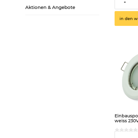
3,99 €
-
Aktionen & Angebote
in den w
Einbauspot
weiss 230
warmweis
3,99 €