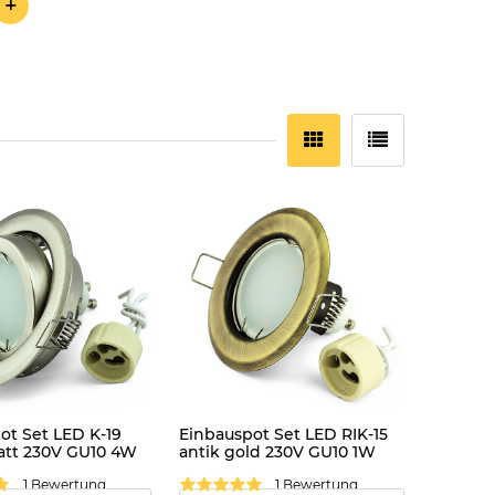
+
ot Set LED K-19
Einbauspot Set LED RIK-15
att 230V GU10 4W
antik gold 230V GU10 1W
ss
kaltweiss
1 Bewertung
1 Bewertung