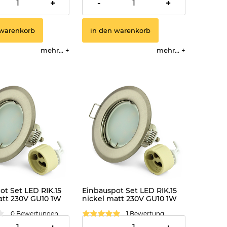
3,99 €
+
-
+
 warenkorb
in den warenkorb
mehr...
mehr...
ot Set LED RIK.15
Einbauspot Set LED RIK.15
att 230V GU10 1W
nickel matt 230V GU10 1W
s
warmweiss
0 Bewertungen
1 Bewertung
3,99 €