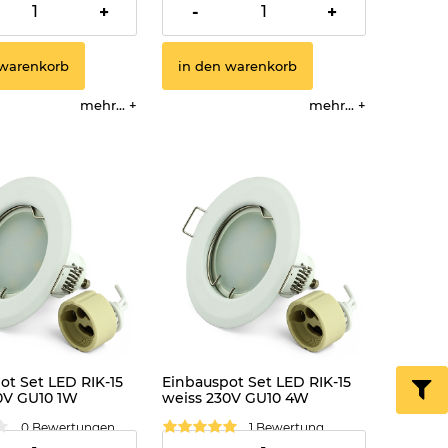
3,99 €
+
-
+
 warenkorb
in den warenkorb
mehr...
mehr...
ot Set LED RIK-15
Einbauspot Set LED RIK-15
0V GU10 1W
weiss 230V GU10 4W
ss
kaltweiss
0 Bewertungen
1 Bewertung