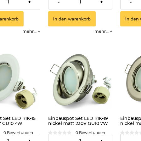
3,99 €
3,99 €
+
-
+
-
arenkorb
in den warenkorb
in den
mehr...
mehr...
 Set LED RIK-15
Einbauspot Set LED RIK-19
Einbausp
V GU10 4W
nickel matt 230V GU10 7W
nickel m
s
warmweiss
kaltweis
0 Bewertungen
0 Bewertungen
3,50 €
3,99 €