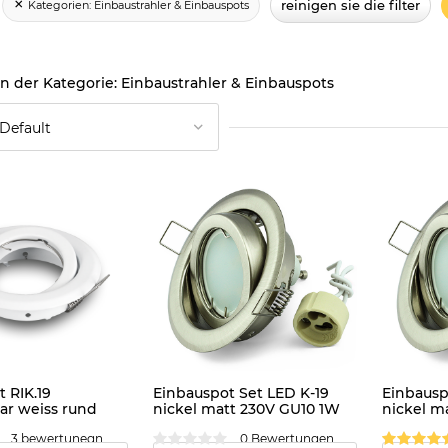
reinigen sie die filter
Kategorien:
Einbaustrahler & Einbauspots
Einbaustrahler & Einbauspots
 RIK.19
Einbauspot Set LED K-19
Einbausp
r weiss rund
nickel matt 230V GU10 1W
nickel m
warmweiss
warmwei
3 bewertunegn
0 Bewertungen