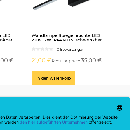
e LED
Wandlampe Spiegelleuchte LED
enkbar
230V 12W IP44 MONI schwenkbar
GU10 Fassung
Einbauspo
schwarz
0 Bewertungen
0 Bewertungen
,00 €
21,00 €
35,00 €
Regular price:
0,50 €
1,99 €
in den warenkorb
in den warenkorb
in den 
Kwazar-leuchte.de
Große Auswahl zu kleinen Preisen