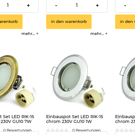
2,57 €
2,89 €
+
-
+
-
arenkorb
in den warenkorb
in den
mehr...
mehr...
 Set LED RIK-15
Einbauspot Set LED RIK-15
Einbausp
d 230V GU10 7W
chrom 230V GU10 1W
chrom 2
kaltweiss
warmwei
0 Bewertungen
0 Bewertungen