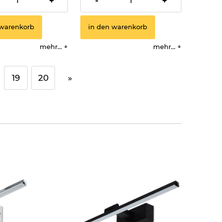
+
-
+
 warenkorb
in den warenkorb
mehr...
mehr...
19
20
»