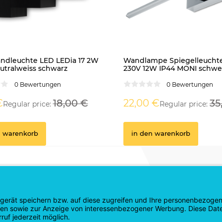
ndleuchte LED LEDia 17 2W
Wandlampe Spiegelleucht
utralweiss schwarz
230V 12W IP44 MONI schw
chrom
0 Bewertungen
0 Bewertungen
€
18,00 €
22,00 €
35
Regular price:
Regular price:
n warenkorb
in den warenkorb
Anmeldung
er
Bestellstatus
Login