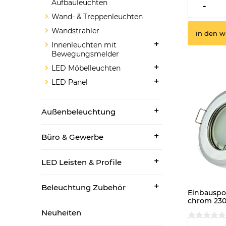
Aufbauleuchten
3,99 €
-
Wand- & Treppenleuchten
Wandstrahler
in den w
Innenleuchten mit
Bewegungsmelder
LED Möbelleuchten
LED Panel
Außenbeleuchtung
Büro & Gewerbe
LED Leisten & Profile
Beleuchtung Zubehör
Einbauspot
chrom 23
warmweis
Neuheiten