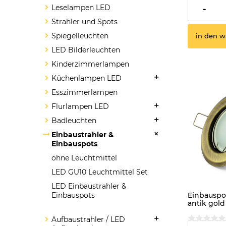
2,30 €
Leselampen LED
-
Strahler und Spots
Spiegelleuchten
in den w
LED Bilderleuchten
Kinderzimmerlampen
Küchenlampen LED
Esszimmerlampen
Flurlampen LED
Badleuchten
Einbaustrahler &
Einbauspots
ohne Leuchtmittel
LED GU10 Leuchtmittel Set
LED Einbaustrahler &
Einbauspots
Einbauspot
antik gol
kaltweiss
Aufbaustrahler / LED