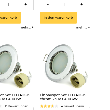
3,99 €
+
-
+
 warenkorb
in den warenkorb
mehr...
mehr...
ot Set LED RIK-15
Einbauspot Set LED RIK-15
30V GU10 1W
chrom 230V GU10 4W
ss
kaltweiss
0 Bewertungen
4 bewertunegn