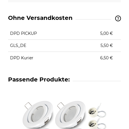
Ohne Versandkosten
The price does not include any possible payment
costs
DPD PICKUP
5,00 €
GLS_DE
5,50 €
DPD Kurier
6,50 €
Passende Produkte: