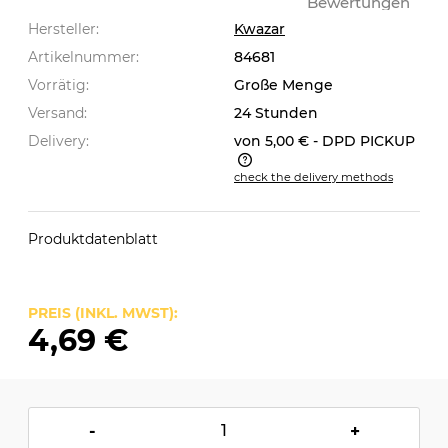
Bewertungen
Hersteller:
Kwazar
Artikelnummer:
84681
Vorrätig:
Große Menge
Versand:
24 Stunden
Delivery:
von 5,00 €
- DPD PICKUP
check the delivery methods
The price does not include any possible payment
costs
Produktdatenblatt
PREIS (INKL. MWST):
4,69 €
-
+