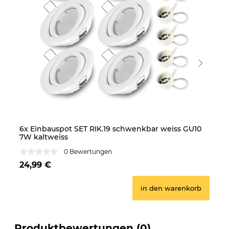
6x Einbauspot SET RIK.19 schwenkbar weiss GU10
10
7W kaltweiss
7W
0 Bewertungen
24,99 €
39
in den warenkorb
Produktbewertungen (0)