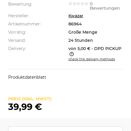
0
Bewertung:
Bewertungen
Hersteller:
Kwazar
Artikelnummer:
86964
Vorrätig:
Große Menge
Versand:
24 Stunden
Delivery:
von 5,00 €
- DPD PICKUP
check the delivery methods
The price does not include any possible payment
costs
Produktdatenblatt
PREIS (INKL. MWST):
39,99 €