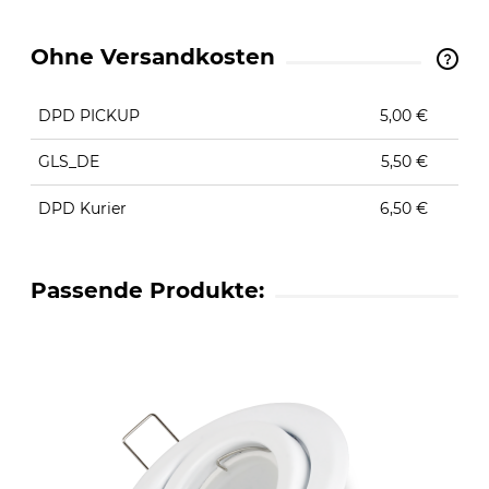
Ohne Versandkosten
The price does not include any possible payment
costs
DPD PICKUP
5,00 €
GLS_DE
5,50 €
DPD Kurier
6,50 €
Passende Produkte: