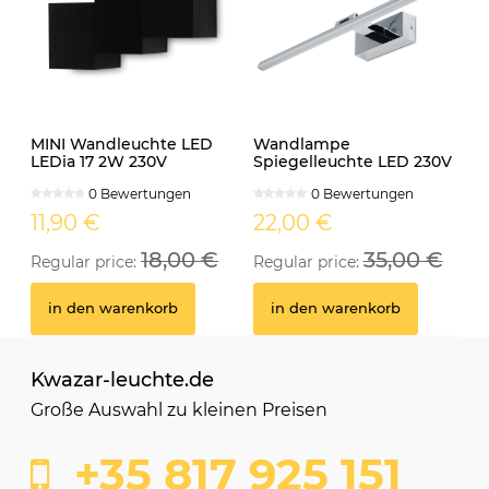
MINI Wandleuchte LED
Wandlampe
LEDia 17 2W 230V
Spiegelleuchte LED 230V
neutralweiss schwarz
12W IP44 MONI
0 Bewertungen
0 Bewertungen
schwenkbar chrom
11,90 €
22,00 €
18,00 €
35,00 €
Regular price:
Regular price:
in den warenkorb
in den warenkorb
Kwazar-leuchte.de
Große Auswahl zu kleinen Preisen
+35 817 925 151