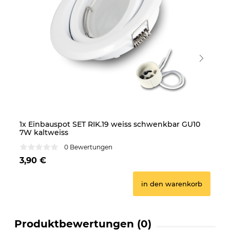
1x Einbauspot SET RIK.19 weiss schwenkbar GU10
6x
7W kaltweiss
7W
0 Bewertungen
3,90 €
24
in den warenkorb
Produktbewertungen (0)