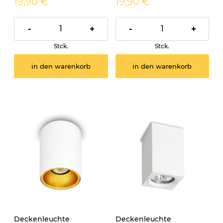
19,90 €
19,90 €
-
+
-
+
Stck.
Stck.
in den warenkorb
in den warenkorb
Deckenleuchte
Deckenleuchte