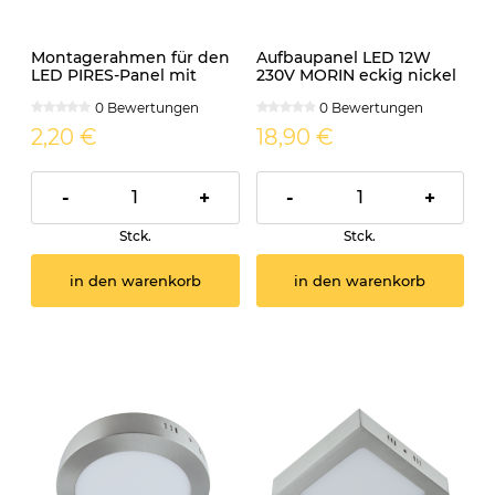
Montagerahmen für den
Aufbaupanel LED 12W
LED PIRES-Panel mit
230V MORIN eckig nickel
einer Leistung von 24W
matt
0 Bewertungen
0 Bewertungen
2,20 €
18,90 €
-
+
-
+
Stck.
Stck.
in den warenkorb
in den warenkorb