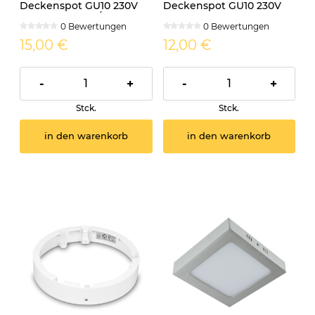
Deckenspot GU10 230V
Deckenspot GU10 230V
KIVI rund weiss/gold
MANGO eckig weiss
0 Bewertungen
0 Bewertungen
15,00 €
12,00 €
-
+
-
+
Stck.
Stck.
in den warenkorb
in den warenkorb