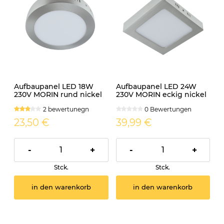
Aufbaupanel LED 18W
Aufbaupanel LED 24W
230V MORIN rund nickel
230V MORIN eckig nickel
matt
matt
2 bewertunegn
0 Bewertungen
23,50 €
39,99 €
-
+
-
+
Stck.
Stck.
in den warenkorb
in den warenkorb