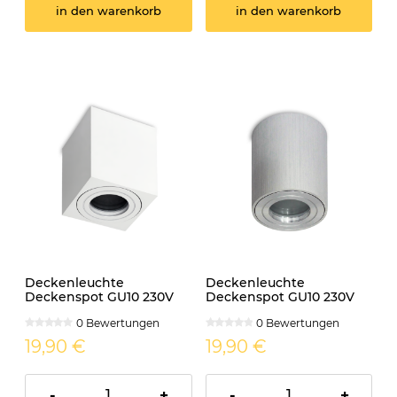
in den warenkorb
in den warenkorb
Deckenleuchte
Deckenleuchte
Deckenspot GU10 230V
Deckenspot GU10 230V
IP44 AQUARIUS eckig
IP44 AQUARIUS rund
0 Bewertungen
0 Bewertungen
weiss
aluminium
19,90 €
19,90 €
-
+
-
+