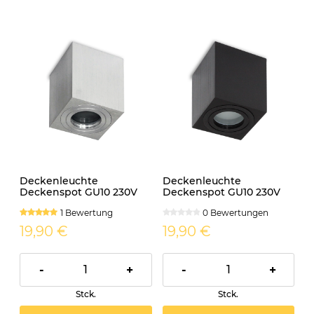
Deckenleuchte
Deckenleuchte
Deckenspot GU10 230V
Deckenspot GU10 230V
IP44 AQUARIUS eckig
IP44 AQUARIUS eckig
1 Bewertung
0 Bewertungen
aluminium
schwarz
19,90 €
19,90 €
-
+
-
+
Stck.
Stck.