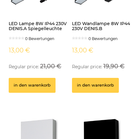
LED Lampe 8W IP44 230V
LED Wandlampe 8W IP44
DENIS.A Spiegelleuchte
230V DENIS.B
schwarz
Spiegelleuchte schwarz
0 Bewertungen
0 Bewertungen
13,00 €
13,00 €
21,00 €
19,90 €
Regular price:
Regular price:
GU10 Fassung
Ei
in den warenkorb
in den warenkorb
0 Bewertungen
0,50 €
1
in den warenkorb