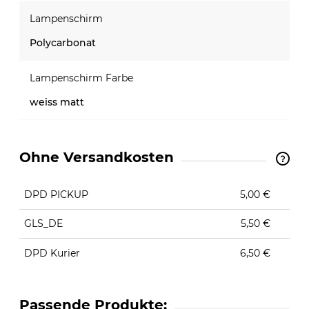
Lampenschirm
Polycarbonat
Lampenschirm Farbe
weiss matt
Ohne Versandkosten
The price does not include any possible payment
costs
DPD PICKUP
5,00 €
GLS_DE
5,50 €
DPD Kurier
6,50 €
Passende Produkte: