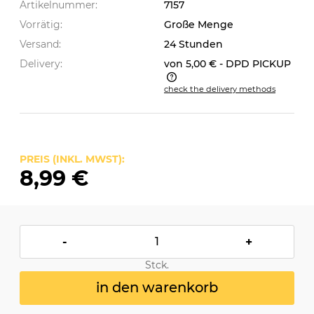
Artikelnummer:
7157
Vorrätig:
Große Menge
Versand:
24 Stunden
Delivery:
von 5,00 €
- DPD PICKUP
check the delivery methods
The price does not include any possible payment
costs
PREIS (INKL. MWST):
8,99 €
-
+
Stck.
in den warenkorb