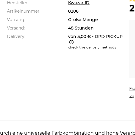
PR
Hersteller:
Kwazar ID
2
Artikelnummer:
8206
Vorrätig:
Große Menge
Versand:
48 Stunden
Delivery:
von 5,00 €
- DPD PICKUP
check the delivery methods
 price does not include any
sible payment costs
Fr
Zu
durch eine universelle Farbkombination und hohe Verar