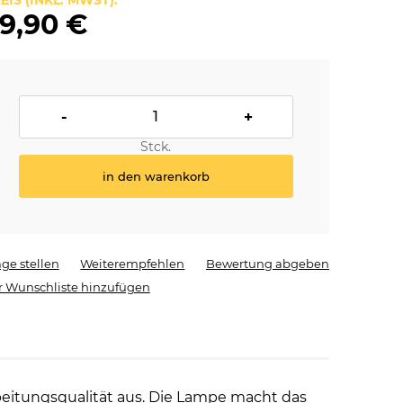
EIS (INKL. MWST):
9,90 €
-
+
Stck.
in den warenkorb
age stellen
Weiterempfehlen
Bewertung abgeben
r Wunschliste hinzufügen
beitungsqualität aus. Die Lampe macht das