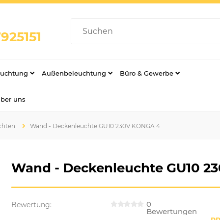
925151
euchtung
Außenbeleuchtung
Büro & Gewerbe
über uns
chten
Wand - Deckenleuchte GU10 230V KONGA 4
Wand - Deckenleuchte GU10 2
0
Bewertung:
Bewertungen