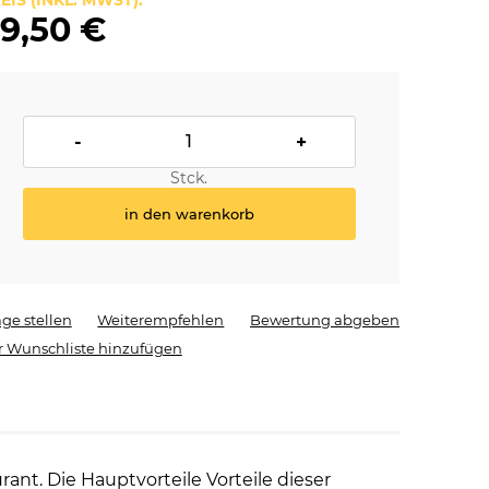
EIS (INKL. MWST):
9,50 €
-
+
Stck.
in den warenkorb
age stellen
Weiterempfehlen
Bewertung abgeben
r Wunschliste hinzufügen
ant. Die Hauptvorteile Vorteile dieser