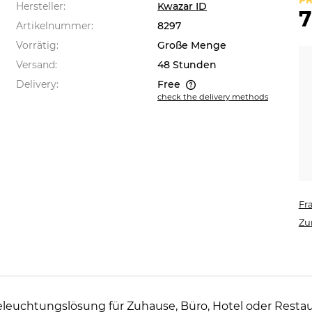
PR
Hersteller:
Kwazar ID
7
Artikelnummer:
8297
Vorrätig:
Große Menge
Versand:
48 Stunden
Delivery:
Free
check the delivery methods
The price does not include any
possible payment costs
Fr
Zu
Beleuchtungslösung für Zuhause, Büro, Hotel oder Restaur