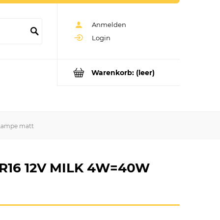
Anmelden
Login
Warenkorb:
(leer)
 Lampe matt
MR16 12V MILK 4W=40W