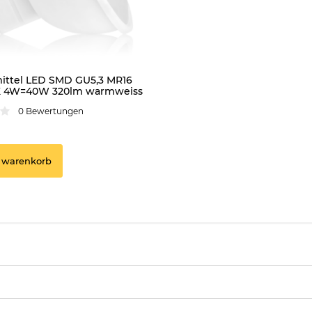
ittel LED SMD GU5,3 MR16
K 4W=40W 320lm warmweiss
matt
0 Bewertungen
 warenkorb