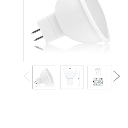
The
pos