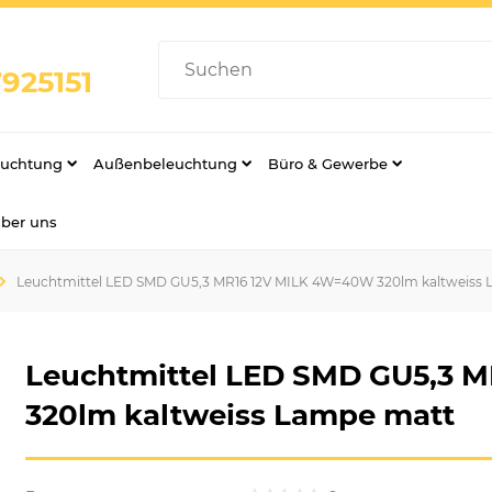
925151
euchtung
Außenbeleuchtung
Büro & Gewerbe
über uns
Leuchtmittel LED SMD GU5,3 MR16 12V MILK 4W=40W 320lm kaltweiss
Leuchtmittel LED SMD GU5,3 
320lm kaltweiss Lampe matt