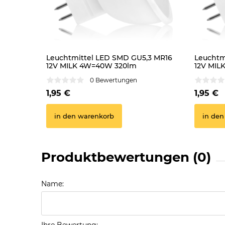
Leuchtmittel LED SMD GU5,3 MR16
Leuchtm
12V MILK 4W=40W 320lm
12V MIL
neutralweiss Lampe matt
Lampe 
0 Bewertungen
1,95 €
1,95 €
in den warenkorb
in den
Produktbewertungen (0)
Name: