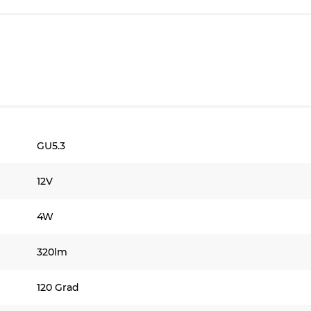
GU5.3
12V
4W
320lm
120 Grad