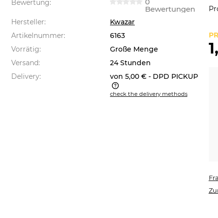
0
Bewertung:
Bewertungen
Pr
Hersteller:
Kwazar
PR
Artikelnummer:
6163
1
Vorrätig:
Große Menge
Versand:
24 Stunden
Delivery:
von 5,00 €
- DPD PICKUP
check the delivery methods
 price does not include any
sible payment costs
Fr
Zu