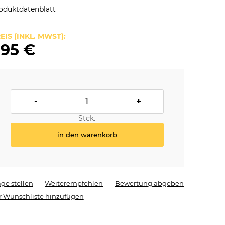
oduktdatenblatt
EIS (INKL. MWST):
,95 €
-
+
Stck.
in den warenkorb
age stellen
Weiterempfehlen
Bewertung abgeben
r Wunschliste hinzufügen