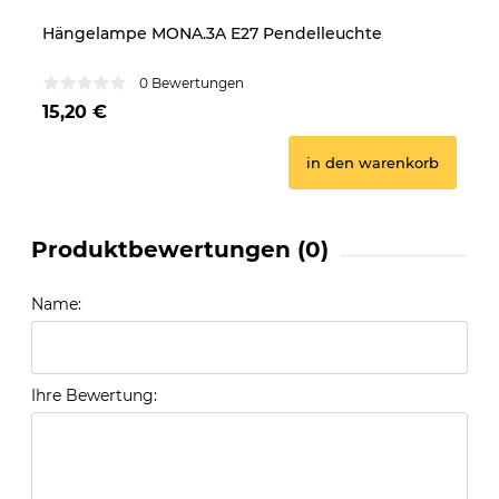
Hängelampe MONA.3A E27 Pendelleuchte
Hä
0 Bewertungen
15,20 €
4
in den warenkorb
Produktbewertungen (0)
Name:
Ihre Bewertung: