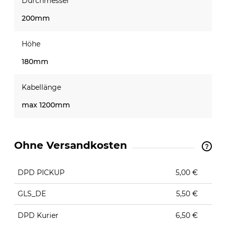
Durchmesser
200mm
Höhe
180mm
Kabellänge
max 1200mm
Ohne Versandkosten
The price does not include any possible payment
costs
DPD PICKUP
5,00 €
GLS_DE
5,50 €
DPD Kurier
6,50 €