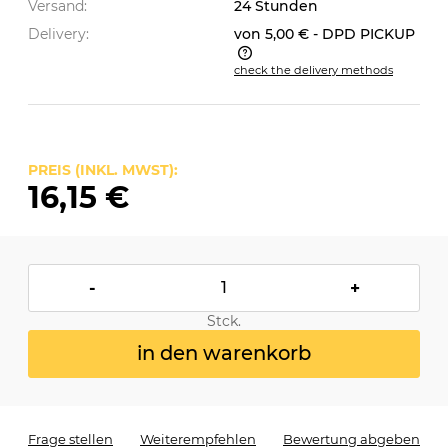
Versand:
24 Stunden
Delivery:
von 5,00 €
- DPD PICKUP
check the delivery methods
The price does not include any possible payment
costs
PREIS (INKL. MWST):
16,15 €
-
+
Stck.
in den warenkorb
Frage stellen
Weiterempfehlen
Bewertung abgeben