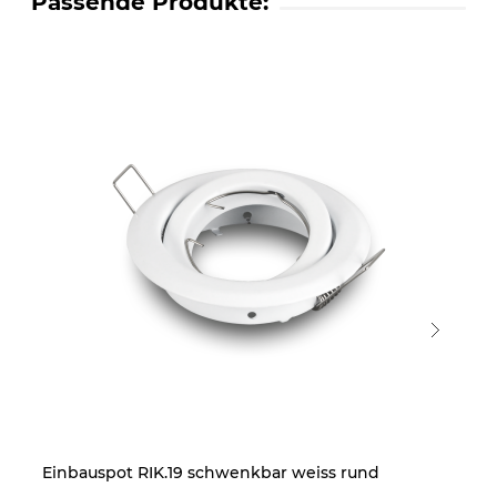
Passende Produkte:
Einbauspot RIK.19 schwenkbar weiss rund
Ei