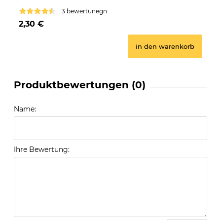
3 bewertunegn
2,30 €
2,
in den warenkorb
Produktbewertungen (0)
Name:
Ihre Bewertung: