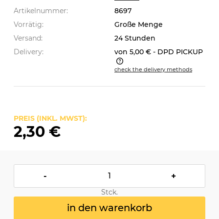
Artikelnummer:
8697
Vorrätig:
Große Menge
Versand:
24 Stunden
Delivery:
von 5,00 €
- DPD PICKUP
check the delivery methods
The price does not include any possible payment
costs
PREIS (INKL. MWST):
2,30 €
-
+
Stck.
in den warenkorb