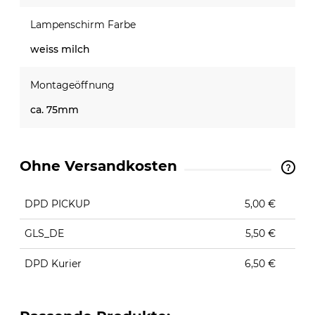
Lampenschirm Farbe
weiss milch
Montageöffnung
ca. 75mm
Ohne Versandkosten
The price does not include any possible payment
costs
DPD PICKUP
5,00 €
GLS_DE
5,50 €
DPD Kurier
6,50 €