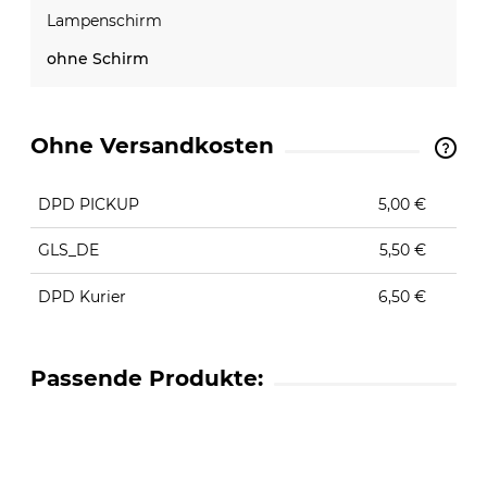
Lampenschirm
ohne Schirm
Ohne Versandkosten
The price does not include any possible payment
costs
DPD PICKUP
5,00 €
GLS_DE
5,50 €
DPD Kurier
6,50 €
Passende Produkte: