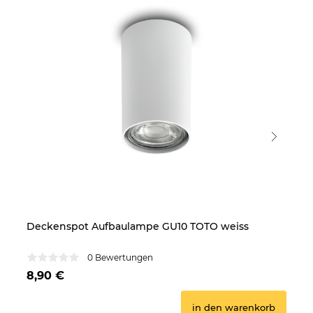
Deckenspot Aufbaulampe GU10 TOTO weiss
De
0 Bewertungen
8,90 €
8,
in den warenkorb