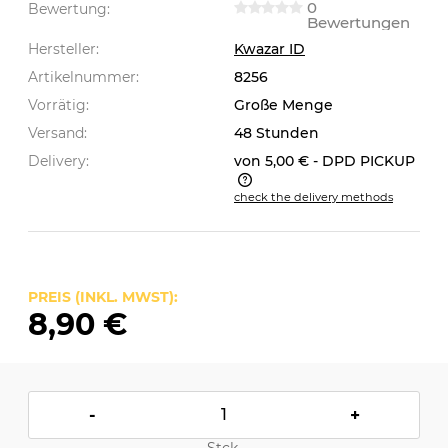
0
Bewertung:
Bewertungen
Hersteller:
Kwazar ID
Artikelnummer:
8256
Vorrätig:
Große Menge
Versand:
48 Stunden
Delivery:
von 5,00 €
- DPD PICKUP
check the delivery methods
The price does not include any possible payment
costs
PREIS (INKL. MWST):
8,90 €
-
+
Stck.