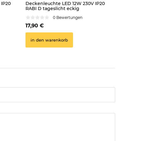
 IP20
Deckenleuchte LED 12W 230V IP20
Deckenle
RABI D tageslicht eckig
RABI D ta
0 Bewertungen
17,90 €
23,50 €
in den warenkorb
in den 