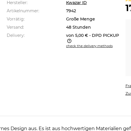
PR
Hersteller:
Kwazar ID
1
Artikelnummer:
7942
Vorrätig:
Große Menge
Versand:
48 Stunden
Delivery:
von 5,00 €
- DPD PICKUP
check the delivery methods
 price does not include any
sible payment costs
Fr
Zu
es Design aus. Es ist aus hochwertigen Materialien gef