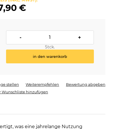
EIS (INKL. MWST):
7,90 €
-
+
Stck.
in den warenkorb
age stellen
Weiterempfehlen
Bewertung abgeben
r Wunschliste hinzufügen
ertigt, was eine jahrelange Nutzung