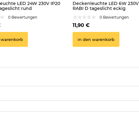
euchte LED 24W 230V IP20
Deckenleuchte LED 6W 230V
ageslicht rund
RABI D tageslicht eckig
0 Bewertungen
0 Bewertungen
€
11,90 €
 warenkorb
in den warenkorb