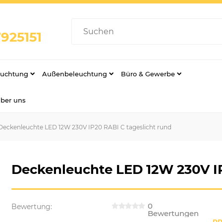
925151
euchtung
Außenbeleuchtung
Büro & Gewerbe
über uns
Deckenleuchte LED 12W 230V IP20 RABI C tageslicht rund
Deckenleuchte LED 12W 230V IP
0
Bewertung:
Bewertungen