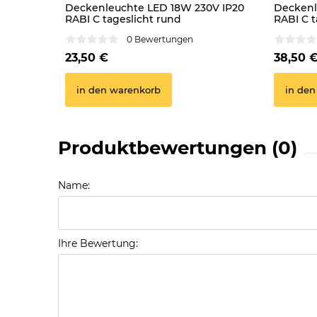
Deckenleuchte LED 18W 230V IP20
Deckenl
RABI C tageslicht rund
RABI C t
0 Bewertungen
23,50 €
38,50 
in den warenkorb
in den
Produktbewertungen (0)
Name:
Ihre Bewertung: