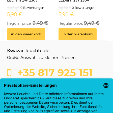
LEDia 11 2W 230V
LEDia 11 2W 230V
neutralweiss weiss
neutralweiss schwarz
0 Bewertungen
0 Bewertungen
5,90 €
5,90 €
9,49 €
9,49 €
Regular price:
Regular price:
in den warenkorb
in den warenkorb
Kwazar-leuchte.de
Große Auswahl zu kleinen Preisen
+35 817 925 151
shop@kwazar-leuchte.de
Kaufabwicklung