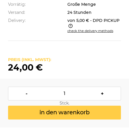
Vorrätig:
Große Menge
Versand:
24 Stunden
Delivery:
von 5,00 €
- DPD PICKUP
check the delivery methods
The price does not include any possible payment
costs
PREIS (INKL. MWST):
24,00 €
-
+
Stck.
in den warenkorb