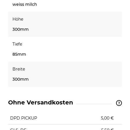
weiss milch
Höhe
300mm
Tiefe
85mm
Breite
300mm
Ohne Versandkosten
The price does not include any possible payment
costs
DPD PICKUP
5,00 €