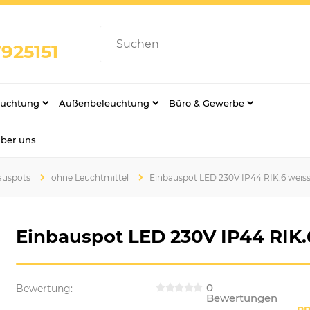
925151
euchtung
Außenbeleuchtung
Büro & Gewerbe
über uns
auspots
ohne Leuchtmittel
Einbauspot LED 230V IP44 RIK.6 weis
Einbauspot LED 230V IP44 RIK.
0
Bewertung:
Bewertungen