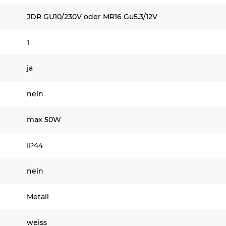
JDR GU10/230V oder MR16 Gu5.3/12V
1
ja
nein
max 50W
IP44
nein
Metall
weiss