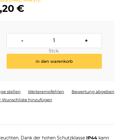
EIS (INKL. MWST):
,20 €
-
+
Stck.
in den warenkorb
age stellen
Weiterempfehlen
Bewertung abgeben
r Wunschliste hinzufügen
leuchten. Dank der hohen Schutzklasse
IP44
kann