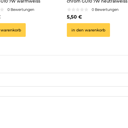
GU10 7W warmweiss
chrom GU10 7W neutralweiss
0 Bewertungen
0 Bewertungen
€
5,50 €
 warenkorb
in den warenkorb