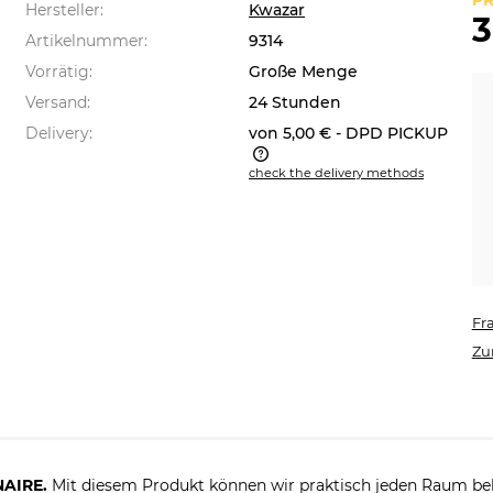
PR
Hersteller:
Kwazar
3
Artikelnummer:
9314
Vorrätig:
Große Menge
Versand:
24 Stunden
Delivery:
von 5,00 €
- DPD PICKUP
check the delivery methods
 price does not include any
sible payment costs
Fr
Zu
AIRE.
Mit diesem Produkt können wir praktisch jeden Raum be