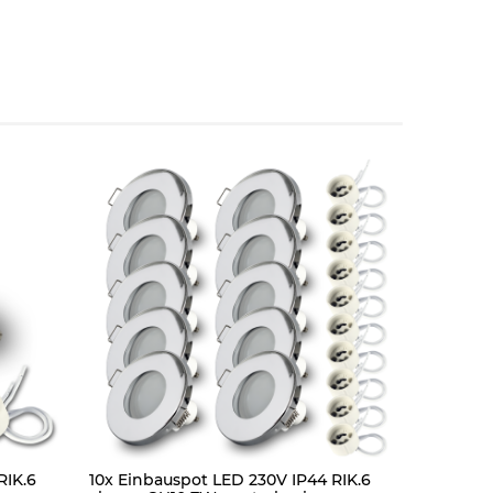
RIK.6
10x Einbauspot LED 230V IP44 RIK.6
1x Einbau