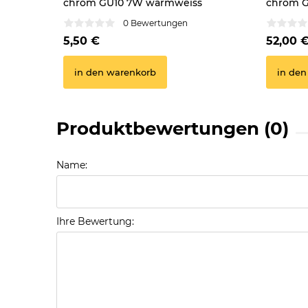
chrom GU10 7W warmweiss
chrom 
0 Bewertungen
5,50 €
52,00 
in den warenkorb
in den
Produktbewertungen (0)
Name:
Ihre Bewertung: