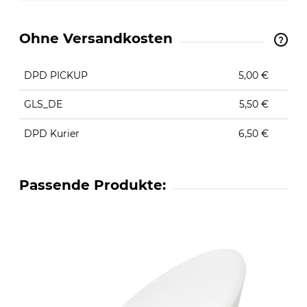
Ohne Versandkosten
The price does not include any possible payment
costs
DPD PICKUP
5,00 €
GLS_DE
5,50 €
DPD Kurier
6,50 €
Passende Produkte: