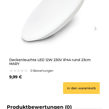
Deckenleuchte LED 12W 230V IP44 rund 23cm
De
MARY
M
0 Bewertungen
9,99 €
21
in den warenkorb
Produktbewertungen (0)