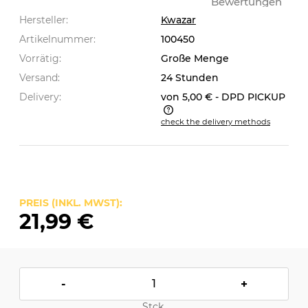
Bewertungen
Hersteller:
Kwazar
Artikelnummer:
100450
Vorrätig:
Große Menge
Versand:
24 Stunden
Delivery:
von 5,00 €
- DPD PICKUP
check the delivery methods
The price does not include any possible payment
costs
PREIS (INKL. MWST):
21,99 €
-
+
Stck.