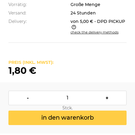
Vorrätig:
Große Menge
Versand:
24 Stunden
Delivery:
von 5,00 €
- DPD PICKUP
check the delivery methods
The price does not include any possible payment
costs
PREIS (INKL. MWST):
1,80 €
-
+
Stck.
in den warenkorb