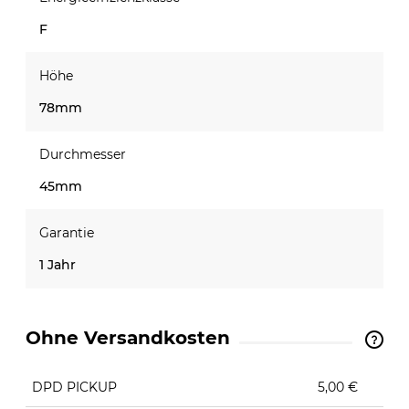
F
Höhe
78mm
Durchmesser
45mm
Garantie
1 Jahr
Ohne Versandkosten
The price does not include any possible payment
costs
DPD PICKUP
5,00 €