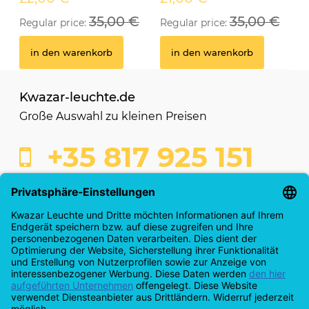
35,00 €
35,00 €
Regular price:
Regular price:
in den warenkorb
in den warenkorb
Kwazar-leuchte.de
Große Auswahl zu kleinen Preisen
+35 817 925 151
shop@kwazar-leuchte.de
Kaufabwicklung
Info & Servicecenter