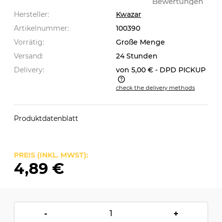
Bewertungen
Hersteller:
Kwazar
Artikelnummer:
100390
Vorrätig:
Große Menge
Versand:
24 Stunden
Delivery:
von 5,00 €
- DPD PICKUP
check the delivery methods
The price does not include any possible payment
costs
Produktdatenblatt
PREIS (INKL. MWST):
4,89 €
-
+