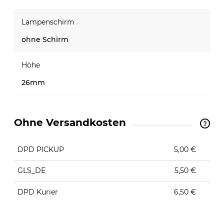
Lampenschirm
ohne Schirm
Höhe
26mm
Ohne Versandkosten
The price does not include any possible payment
costs
DPD PICKUP
5,00 €
GLS_DE
5,50 €
DPD Kurier
6,50 €