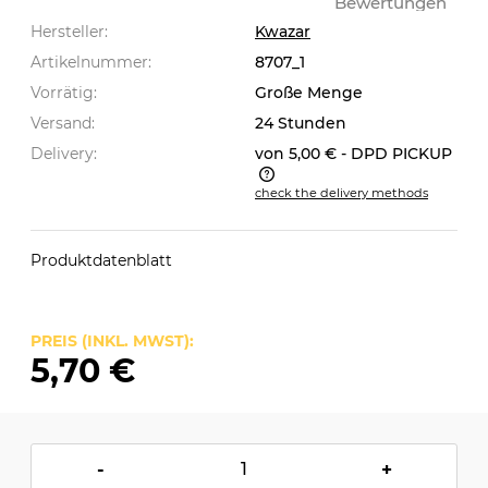
Bewertungen
Hersteller:
Kwazar
Artikelnummer:
8707_1
Vorrätig:
Große Menge
Versand:
24 Stunden
Delivery:
von 5,00 €
- DPD PICKUP
check the delivery methods
The price does not include any possible payment
costs
Produktdatenblatt
PREIS (INKL. MWST):
5,70 €
-
+