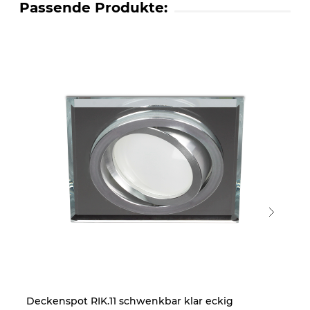
Passende Produkte:
Deckenspot RIK.11 schwenkbar klar eckig
6x